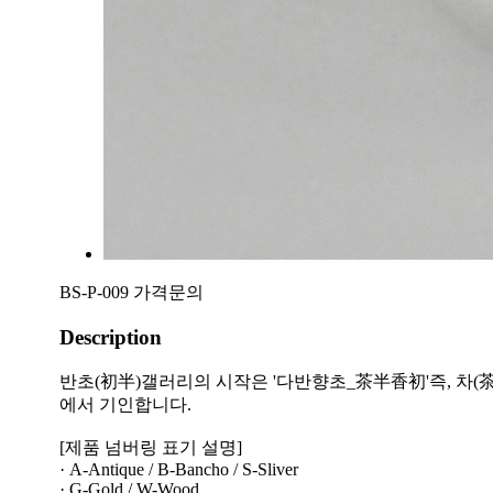
BS-P-009
가격문의
Description
반초(初半)갤러리의 시작은 '다반향초_茶半香初'즉, 차(茶
에서 기인합니다.
[제품 넘버링 표기 설명]
· A-Antique / B-Bancho / S-Sliver
· G-Gold / W-Wood