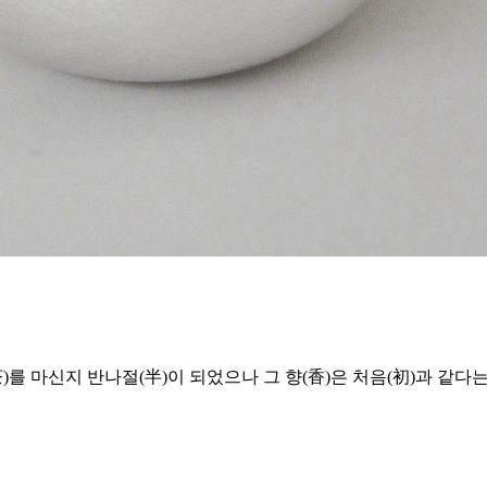
)를 마신지 반나절(半)이 되었으나 그 향(香)은 처음(初)과 같